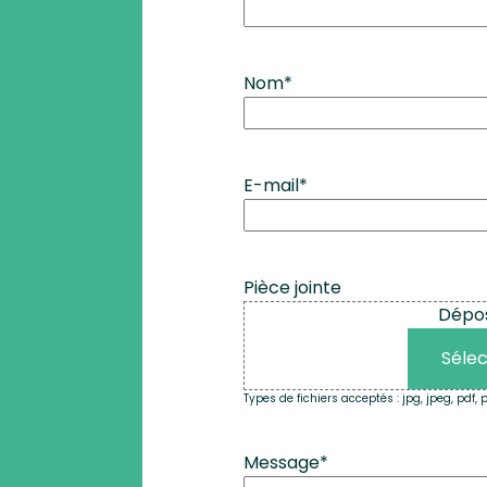
Nom
*
E-mail
*
Pièce jointe
Dépose
Sélec
Types de fichiers acceptés : jpg, jpeg, pdf, p
Message
*