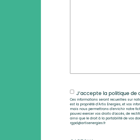
RGPD
*
J’accepte la politique de c
Ces informations seront recueillies sur n
est la propriété d’Artis Energies, et vos 
mais nous permettrons d’enrichir notre fich
pouvez exercer vos droits d’accès, de rectif
ainsi que le droit à la portabilité de vos 
rgpd@artisenergies.fr