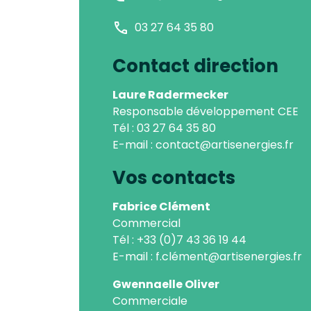
call
03 27 64 35 80
Contact direction
Laure Radermecker
Responsable développement CEE
Tél :
03 27 64 35 80
E-mail : contact@artisenergies.fr
Vos contacts
Fabrice Clément
Commercial
Tél : +33 (0)7 43 36 19 44
E-mail : f.clément@artisenergies.fr
Gwennaelle Oliver
Commerciale